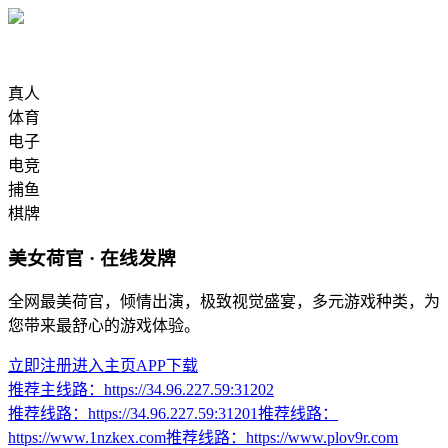
真人
体育
电子
电竞
捕鱼
棋牌
美女荷官 · 在线发牌
全网最美荷官，倾情出演，极致视觉盛宴，多元游戏种类，为
您带来最舒心的游戏体验。
立即注册
进入主页
APP下载
推荐主线路：
https://34.96.227.59:31202
推荐线路：
https://34.96.227.59:31201
推荐线路：
https://www.1nzkex.com
推荐线路：
https://www.plov9r.com