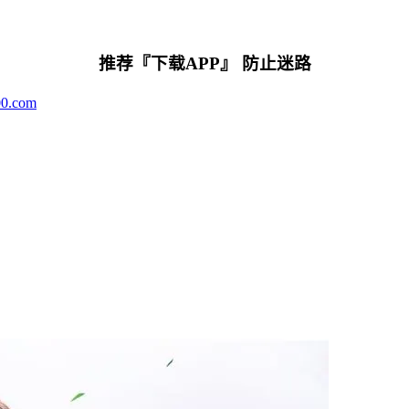
推荐『下载APP』 防止迷路
00.com