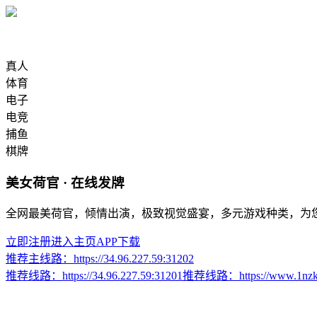
真人
体育
电子
电竞
捕鱼
棋牌
美女荷官 · 在线发牌
全网最美荷官，倾情出演，极致视觉盛宴，多元游戏种类，为
立即注册
进入主页
APP下载
推荐主线路：
https://34.96.227.59:31202
推荐线路：
https://34.96.227.59:31201
推荐线路：
https://www.1nz