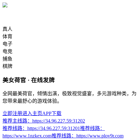
真人
体育
电子
电竞
捕鱼
棋牌
美女荷官 · 在线发牌
全网最美荷官，倾情出演，极致视觉盛宴，多元游戏种类，为
您带来最舒心的游戏体验。
立即注册
进入主页
APP下载
推荐主线路：
https://34.96.227.59:31202
推荐线路：
https://34.96.227.59:31201
推荐线路：
https://www.1nzkex.com
推荐线路：
https://www.plov9r.com